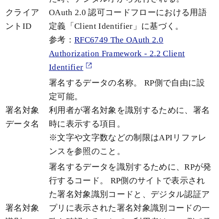
クライア
OAuth 2.0 認可コードフローにおける用語
ントID
定義「Client Identifier」に基づく。
参考：
RFC6749 The OAuth 2.0
Authorization Framework - 2.2 Client
Identifier
署名するデータの名称。 RP側で自由に設
定可能。
署名対象
利用者が署名対象を識別するために、署名
データ名
時に表示する項目。
※文字や文字数などの制限はAPIリファレ
ンスを参照のこと。
署名するデータを識別するために、RPが発
行するコード。 RP側のサイトで表示され
た署名対象識別コードと、デジタル認証ア
署名対象
プリに表示された署名対象識別コードの一