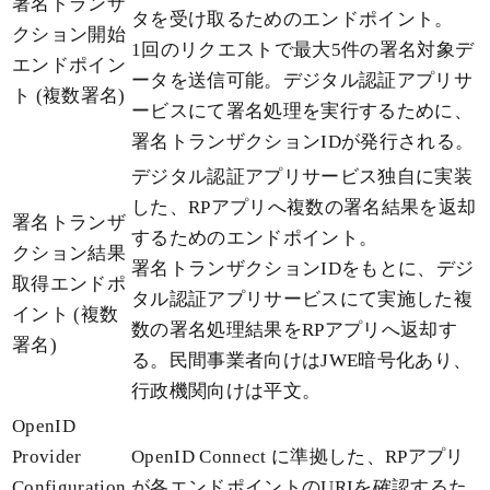
署名トランザ
タを受け取るためのエンドポイント。
クション開始
1回のリクエストで最大5件の署名対象デ
エンドポイン
ータを送信可能。デジタル認証アプリサ
ト (複数署名)
ービスにて署名処理を実行するために、
署名トランザクションIDが発行される。
デジタル認証アプリサービス独自に実装
した、RPアプリへ複数の署名結果を返却
署名トランザ
するためのエンドポイント。
クション結果
署名トランザクションIDをもとに、デジ
取得エンドポ
タル認証アプリサービスにて実施した複
イント (複数
数の署名処理結果をRPアプリへ返却す
署名)
る。民間事業者向けはJWE暗号化あり、
行政機関向けは平文。
OpenID
Provider
OpenID Connect に準拠した、RPアプリ
Configuration
が各エンドポイントのURIを確認するた