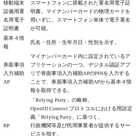
移動端末
スマートフォンに搭載された署名用電子証
設備用署
明書。マイナンバーカードの物理カードを
名用電子
用いずに、スマートフォン単体で電子署名
証明書
が可能。
基本４情
氏名・住所・生年月日・性別を示す。
報
マイナンバーカード内に設定されているア
券面事項
プリケーションの一つ。デジタル認証アプ
入力補助
リで券面事項入力補助APのPINを入力する
AP
ことで、券面事項入力補助APから基本４情
報を取得できる。
「Relying Party」の略称。
OpenID Connect プロトコルにおける用語定
義「Relying Party」に基づく。
RP
行政機関等及び民間事業者が提供するサー
ビスを指す。