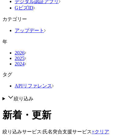
デジタル認証アプリ
GビズID
カテゴリー
アップデート
年
2026
2025
2024
タグ
APIリファレンス
絞り込み
新着・更新
絞り込み
サービス
:
氏名突合支援サービス
×クリア